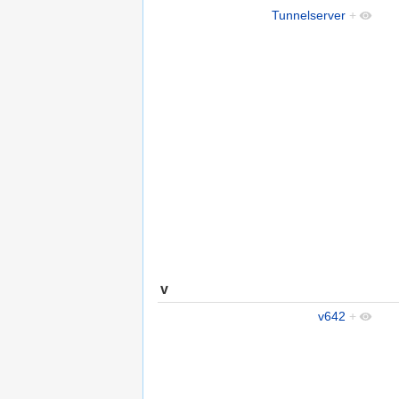
Tunnelserver
+
v
v642
+