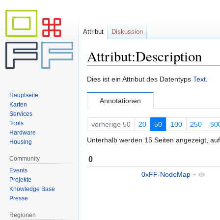
Attribut
Diskussion
Attribut:Description
Zur
Zur
Dies ist ein Attribut des Datentyps
Text
.
Navigation
Suche
Hauptseite
springen
springen
Annotationen
Karten
Services
Tools
vorherige 50
20
50
100
250
50
Hardware
Unterhalb werden 15 Seiten angezeigt, auf
Housing
0
Community
Events
0xFF-NodeMap
+
Projekte
Knowledge Base
Presse
Regionen