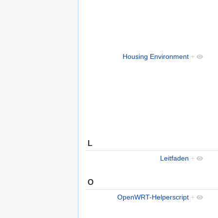
Housing Environment
+
L
Leitfaden
+
O
OpenWRT-Helperscript
+