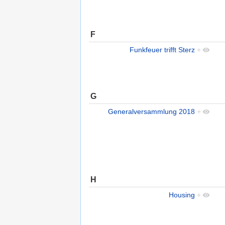
F
Funkfeuer trifft Sterz
+
G
Generalversammlung 2018
+
H
Housing
+