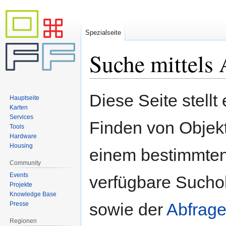
Spezialseite
Suche mittels 
Zur
Zur
Diese Seite stellt
Hauptseite
Navigation
Suche
Karten
springen
springen
Services
Finden von Objekte
Tools
Hardware
Housing
einem bestimmten
Community
Events
verfügbare Sucho
Projekte
Knowledge Base
sowie der
Abfrage
Presse
Regionen