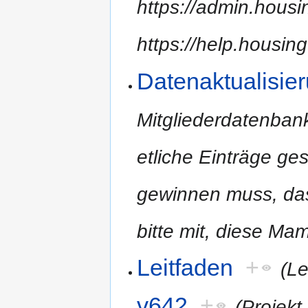
https://admin.housin
https://help.housing
Datenaktualisie
Mitgliederdatenban
etliche Einträge g
gewinnen muss, dass
bitte mit, diese M
Leitfaden
+
(Le
v642
+
(Projekt