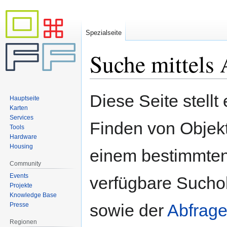
Spezialseite
Suche mittels 
Zur
Zur
Diese Seite stellt
Hauptseite
Navigation
Suche
Karten
springen
springen
Services
Finden von Objekte
Tools
Hardware
Housing
einem bestimmten
Community
Events
verfügbare Sucho
Projekte
Knowledge Base
sowie der
Abfrage
Presse
Regionen