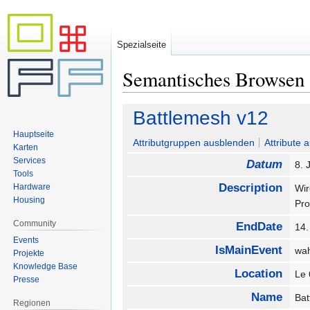
Spezialseite
Semantisches Browsen
Zur
Zur
Battlemesh v12
Navigation
Suche
Hauptseite
springen
springen
Attributgruppen ausblenden
Attribute 
Karten
Services
Datum
8. 
Tools
Description
Hardware
Wir
Housing
Pro
Community
EndDate
14.
Events
IsMainEvent
wa
Projekte
Knowledge Base
Location
Le 
Presse
Name
Ba
Regionen