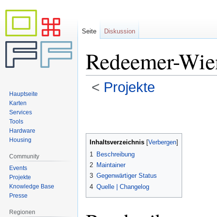
Seite
Diskussion
Redeemer-Wie
<
Projekte
Hauptseite
Karten
Zur
Zur
Services
Navigation
Suche
Tools
springen
springen
Hardware
Housing
Inhaltsverzeichnis
1
Beschreibung
Community
2
Maintainer
Events
3
Gegenwärtiger Status
Projekte
Knowledge Base
4
Quelle | Changelog
Presse
Regionen