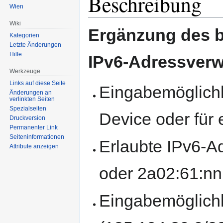
Beschreibung
Wien
Wiki
Ergänzung des 
Kategorien
Letzte Änderungen
Hilfe
IPv6-Adressverw
Werkzeuge
Links auf diese Seite
Eingabemöglichk
Änderungen an
verlinkten Seiten
Spezialseiten
Device oder für
Druckversion
Permanenter Link
Seiten­informationen
Erlaubte IPv6-Ad
Attribute anzeigen
oder 2a02:61:nn
Eingabemöglichk