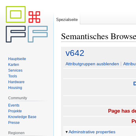
Spezialseite
Semantisches Brows
Zur
Zur
v642
Navigation
Suche
Hauptseite
springen
springen
Attributgruppen ausblenden
Attrib
Karten
Services
Tools
Hardware
D
Housing
Community
Events
Page has de
Projekte
Knowledge Base
P
Presse
Adminstrative properties
Regionen