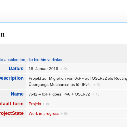
en
ute ausblenden, die hierhin verlinken
Datum
18. Januar 2016
+
escription
Projekt zur Migration von 0xFF auf OSLRv2 als Routin
Übergangs-Mechanismus für IPv4.
+
Name
v642 – 0xFF goes IPv6 + OSLRv2
+
fault form
Projekt
+
rojectState
Work in progress
+