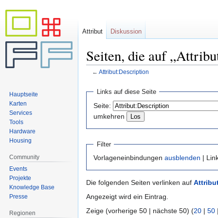
Attribut
Diskussion
Seiten, die auf „Attrib
←
Attribut:Description
Zur
Zur
Links auf diese Seite
Hauptseite
Navigation
Suche
Karten
Seite:
springen
springen
Services
umkehren
Tools
Hardware
Housing
Filter
Community
Vorlageneinbindungen
ausblenden
| Lin
Events
Projekte
Die folgenden Seiten verlinken auf
Attribu
Knowledge Base
Angezeigt wird ein Eintrag.
Presse
Zeige (vorherige 50 | nächste 50) (
20
|
50
Regionen