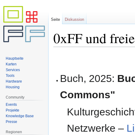
Seite
Diskussion
0xFF und freie
Zur
Zur
Hauptseite
Navigation
Suche
Karten
springen
springen
Services
Buch, 2025:
Buc
Tools
Hardware
Housing
Commons"
Community
Events
Kulturgeschich
Projekte
Knowledge Base
Presse
Netzwerke –
L
Regionen