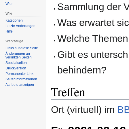
Sammlung der V
Wien
Wiki
Was erwartet sic
Kategorien
Letzte Änderungen
Hilfe
Welche Themen s
Werkzeuge
Links auf diese Seite
Gibt es untersch
Änderungen an
verlinkten Seiten
Spezialseiten
behindern?
Druckversion
Permanenter Link
Seiten­informationen
Attribute anzeigen
Treffen
Ort (virtuell) im
B