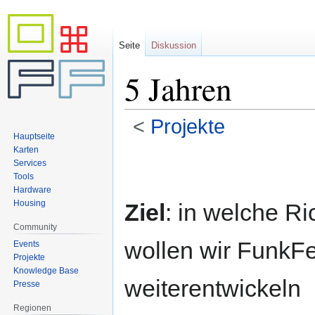
Seite
Diskussion
5 Jahren
<
Projekte
Hauptseite
Karten
Zur
Zur
Services
Navigation
Suche
Tools
springen
springen
Hardware
Housing
Ziel
: in welche R
Community
wollen wir FunkF
Events
Projekte
Knowledge Base
weiterentwickeln
Presse
Regionen