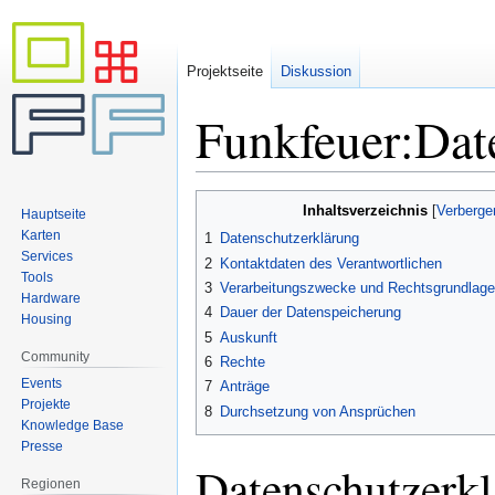
Projektseite
Diskussion
Funkfeuer:Dat
Zur
Zur
Inhaltsverzeichnis
Hauptseite
Navigation
Suche
Karten
1
Datenschutzerklärung
springen
springen
Services
2
Kontaktdaten des Verantwortlichen
Tools
3
Verarbeitungszwecke und Rechtsgrundlage 
Hardware
4
Dauer der Datenspeicherung
Housing
5
Auskunft
Community
6
Rechte
Events
7
Anträge
Projekte
8
Durchsetzung von Ansprüchen
Knowledge Base
Presse
Datenschutzerk
Regionen