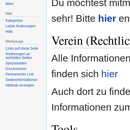
Du möchtest mitm
Wien
Wiki
sehr! Bitte
hier
ent
Kategorien
Letzte Änderungen
Hilfe
Verein (Rechtlic
Werkzeuge
Links auf diese Seite
Änderungen an
Alle Informatione
verlinkten Seiten
Spezialseiten
Druckversion
finden sich
hier
Permanenter Link
Seiten­informationen
Attribute anzeigen
Auch dort zu find
Informationen zu
Tools