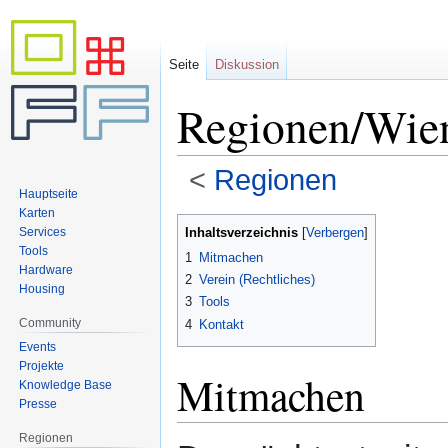
Seite
Diskussion
Regionen/Wie
<
Regionen
Hauptseite
Karten
Zur
Zur
Inhaltsverzeichnis
Services
Navigation
Suche
Tools
1
Mitmachen
springen
springen
Hardware
2
Verein (Rechtliches)
Housing
3
Tools
Community
4
Kontakt
Events
Projekte
Mitmachen
Knowledge Base
Presse
Regionen