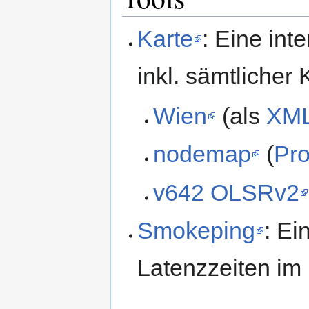
Karte
: Eine int
inkl. sämtlicher 
Wien
(als
XM
nodemap
(
Pro
v642 OLSRv2
Smokeping
: Ei
Latenzzeiten im