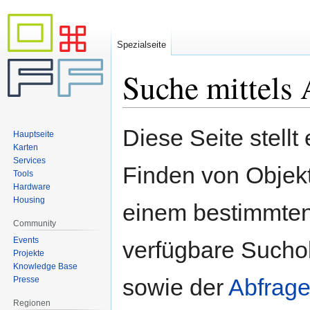
Spezialseite
Suche mittels 
Zur
Zur
Diese Seite stellt
Hauptseite
Navigation
Suche
Karten
springen
springen
Services
Finden von Objekte
Tools
Hardware
Housing
einem bestimmten
Community
Events
verfügbare Sucho
Projekte
Knowledge Base
sowie der
Abfrage
Presse
Regionen