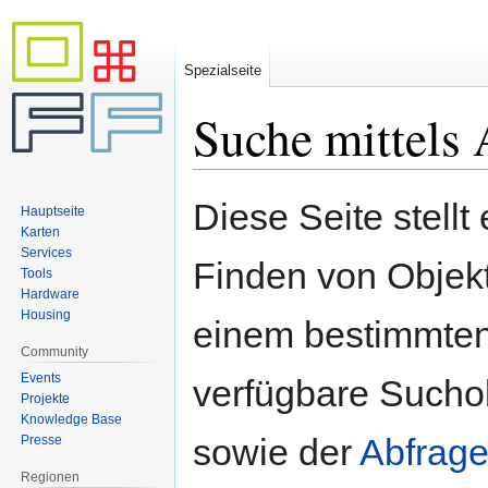
Spezialseite
Suche mittels 
Zur
Zur
Diese Seite stellt
Hauptseite
Navigation
Suche
Karten
springen
springen
Services
Finden von Objekte
Tools
Hardware
Housing
einem bestimmten
Community
Events
verfügbare Sucho
Projekte
Knowledge Base
sowie der
Abfrage
Presse
Regionen