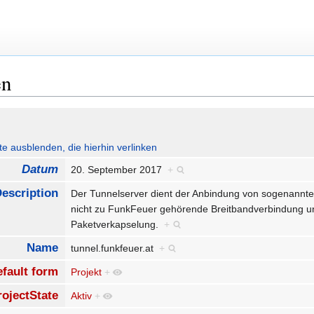
en
ute ausblenden, die hierhin verlinken
Datum
20. September 2017
+
escription
Der Tunnelserver dient der Anbindung von sogenannt
nicht zu FunkFeuer gehörende Breitbandverbindung un
Paketverkapselung.
+
Name
tunnel.funkfeuer.at
+
fault form
Projekt
+
rojectState
Aktiv
+