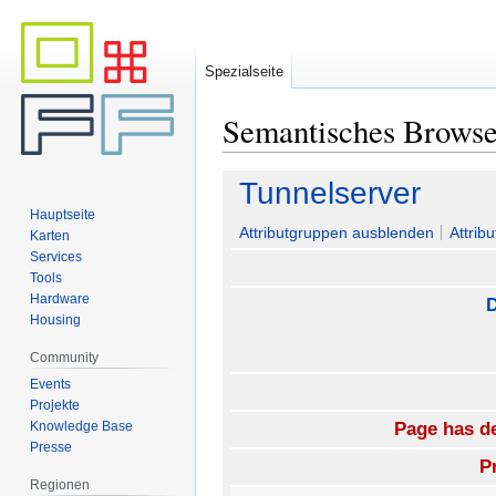
Spezialseite
Semantisches Brows
Zur
Zur
Tunnelserver
Navigation
Suche
Hauptseite
springen
springen
Attributgruppen ausblenden
Attrib
Karten
Services
Tools
Hardware
D
Housing
Community
Events
Projekte
Knowledge Base
Page has de
Presse
P
Regionen