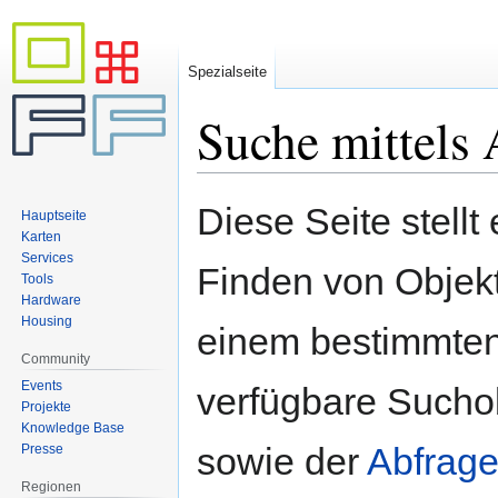
Spezialseite
Suche mittels 
Zur
Zur
Diese Seite stellt
Hauptseite
Navigation
Suche
Karten
springen
springen
Services
Finden von Objekte
Tools
Hardware
Housing
einem bestimmten
Community
Events
verfügbare Sucho
Projekte
Knowledge Base
sowie der
Abfrage
Presse
Regionen