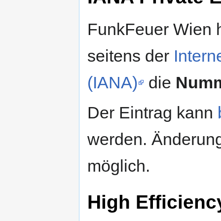
FunkFeuer Wien h
seitens der
Intern
(IANA)
die
Numm
Der Eintrag kann
werden. Änderun
möglich.
High Efficien