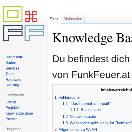
Seite
Diskussion
Knowledge Ba
Zur
Zur
Du befindest dich
Hauptseite
Navigation
Suche
Karten
springen
springen
Services
von FunkFeuer.at
Tools
Hardware
Housing
Inhaltsverzeichn
Community
1
Fehlersuche
Events
1.1
"Das Internet ist kaputt"
Projekte
1.1.1
Basissuche
Knowledge Base
1.2
Netzwerksuche
Presse
1.3
Webservice geht nicht, ist "komisch
Regionen
2
Allgemeines zu WLAN