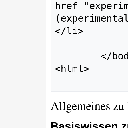
href="experi
(experimenta
</li>

                <
        </body>

<html>

Allgemeines z
Basiswissen z