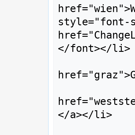
href="wien">W
style="font-s
href="Change
</font></li>

                
href="graz">G
                
href="westst
</a></li>

                