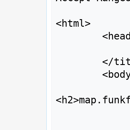
<html>

        <head>

                <title></
        </title>

        <body>

<h2>map.funkf
                
                