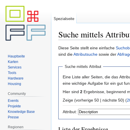
Spezialseite
Suche mittels Attribu
Zur
Zur
Diese Seite stellt eine einfache
Suchob
Navigation
Suche
sind die
Attributsuche
sowie der
Abfrag
Hauptseite
springen
springen
Karten
Suche mittels Attribut
Services
Tools
Eine Liste aller Seiten, die das Attribu
Hardware
eine wichtige Aufgabe für ein gut f
Housing
Hier sind
2
Ergebnisse, beginnend 
Community
Zeige (vorherige 50 | nächste 50) (
2
Events
Projekte
Attribut:
Knowledge Base
Presse
Regionen
Liste der Ergebnisse