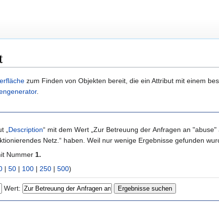
t
erfläche
zum Finden von Objekten bereit, die ein Attribut mit einem b
engenerator
.
t „
Description
“ mit dem Wert „Zur Betreuung der Anfragen an "abuse" a
unktionierendes Netz.“ haben. Weil nur wenige Ergebnisse gefunden wur
mit Nummer
1.
0
|
50
|
100
|
250
|
500
)
Wert: