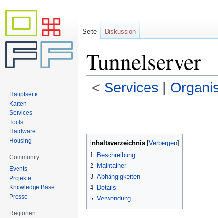
Seite
Diskussion
Tunnelserver
<
Services
‎ |
Organis
Hauptseite
Karten
Zur
Zur
Services
Navigation
Suche
Tools
springen
springen
Hardware
Housing
Inhaltsverzeichnis
1
Beschreibung
Community
2
Maintainer
Events
3
Abhängigkeiten
Projekte
Knowledge Base
4
Details
Presse
5
Verwendung
Regionen