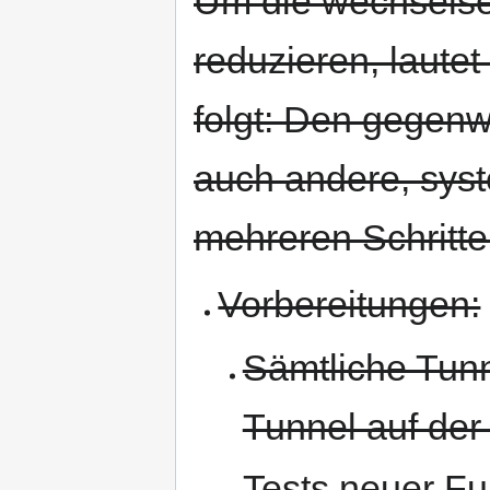
Um die wechselse
reduzieren, lautet
folgt: Den gegenw
auch andere, syst
mehreren Schritte
Vorbereitungen:
Sämtliche Tun
Tunnel auf der
Tests neuer Fu