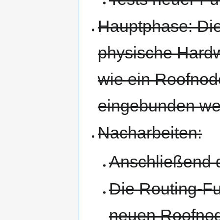
Hauptphase: Die
physische Hardw
wie ein Roofnod
eingebunden we
Nacharbeiten:
Anschließend d
Die Routing-Fu
neuen Roofnod