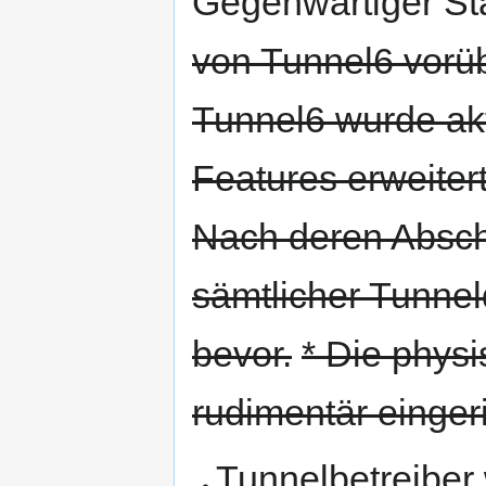
Gegenwärtiger St
von Tunnel6 vor
Tunnel6 wurde akt
Features erweitert
Nach deren Abschl
sämtlicher Tunnel
bevor.
* Die physi
rudimentär eingeri
Tunnelbetreiber