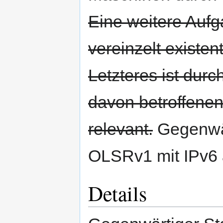
Eine weitere Auf
vereinzelt existe
Letzteres ist dur
davon betroffenen
relevant.
Gegenwär
OLSRv1 mit IPv6 
Details