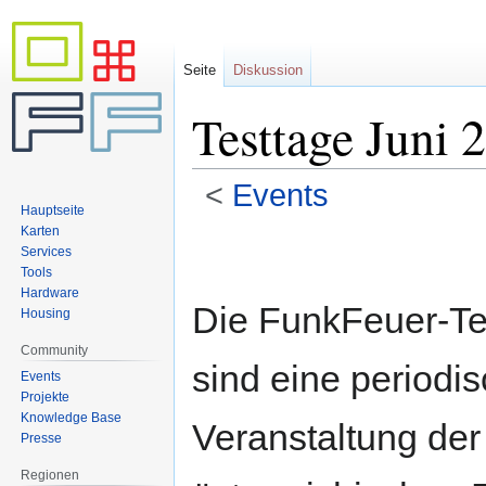
Seite
Diskussion
Testtage Juni 
<
Events
Hauptseite
Karten
Zur
Zur
Services
Navigation
Suche
Tools
springen
springen
Hardware
Die FunkFeuer-Te
Housing
Community
sind eine periodi
Events
Projekte
Knowledge Base
Veranstaltung der
Presse
Regionen