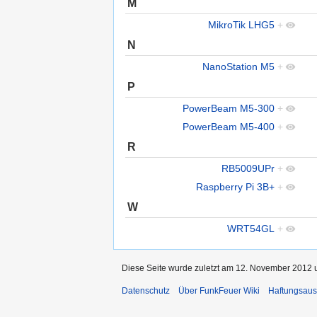
M
MikroTik LHG5
+
N
NanoStation M5
+
P
PowerBeam M5-300
+
PowerBeam M5-400
+
R
RB5009UPr
+
Raspberry Pi 3B+
+
W
WRT54GL
+
Diese Seite wurde zuletzt am 12. November 2012 u
Datenschutz
Über FunkFeuer Wiki
Haftungsaus