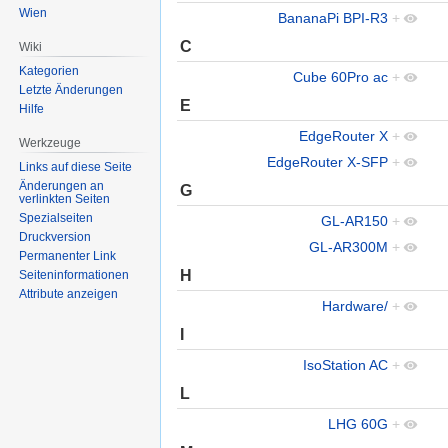
Wien
BananaPi BPI-R3
+
C
Wiki
Kategorien
Cube 60Pro ac
+
Letzte Änderungen
E
Hilfe
EdgeRouter X
+
Werkzeuge
EdgeRouter X-SFP
+
Links auf diese Seite
Änderungen an
G
verlinkten Seiten
Spezialseiten
GL-AR150
+
Druckversion
GL-AR300M
+
Permanenter Link
H
Seiten­informationen
Attribute anzeigen
Hardware/
+
I
IsoStation AC
+
L
LHG 60G
+