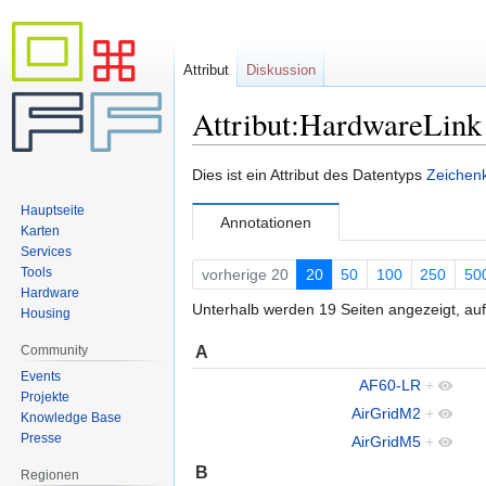
Attribut
Diskussion
Attribut:HardwareLink
Zur
Zur
Dies ist ein Attribut des Datentyps
Zeichenk
Navigation
Suche
Hauptseite
springen
springen
Annotationen
Karten
Services
Tools
vorherige 20
20
50
100
250
50
Hardware
Unterhalb werden 19 Seiten angezeigt, auf
Housing
A
Community
Events
AF60-LR
+
Projekte
AirGridM2
+
Knowledge Base
Presse
AirGridM5
+
B
Regionen