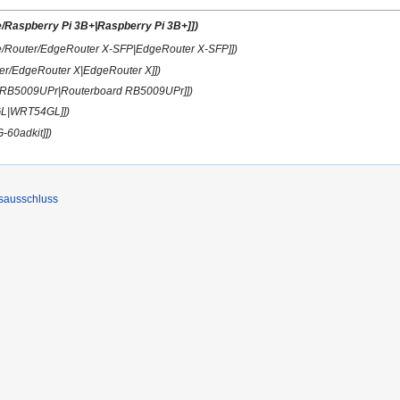
e/Raspberry Pi 3B+|Raspberry Pi 3B+]])
e/Router/EdgeRouter X-SFP|EdgeRouter X-SFP]])
er/EdgeRouter X|EdgeRouter X]])
r/RB5009UPr|Routerboard RB5009UPr]])
GL|WRT54GL]])
-60adkit]])
sausschluss