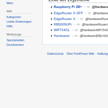
Wien
Raspberry Pi 3B+
+
([[Hardwar
Wiki
EdgeRouter X-SFP
+
([[Hardwar
Kategorien
EdgeRouter X
+
([[Hardware/Rout
Letzte Änderungen
RB5009UPr
+
([[Hardware/Route
Hilfe
WRT54GL
+
([[Hardware/WRT54
Werkzeuge
Hardware/
+
([[Hardware/|RBLHGG
Spezialseiten
Druckversion
Datenschutz
Über FunkFeuer Wiki
Haftung