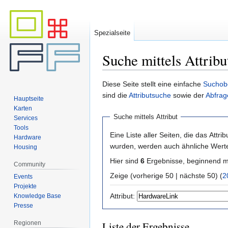
Spezialseite
Suche mittels Attribu
Zur
Zur
Diese Seite stellt eine einfache
Suchob
Navigation
Suche
sind die
Attributsuche
sowie der
Abfrag
Hauptseite
springen
springen
Karten
Suche mittels Attribut
Services
Tools
Eine Liste aller Seiten, die das Attribu
Hardware
wurden, werden auch ähnliche Werte 
Housing
Hier sind
6
Ergebnisse, beginnend 
Community
Zeige (vorherige 50 | nächste 50) (
2
Events
Projekte
Attribut:
Knowledge Base
Presse
Regionen
Liste der Ergebnisse