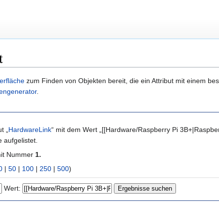
t
erfläche
zum Finden von Objekten bereit, die ein Attribut mit einem b
engenerator
.
t „
HardwareLink
“ mit dem Wert „[[Hardware/Raspberry Pi 3B+|Raspber
aufgelistet.
mit Nummer
1.
0
|
50
|
100
|
250
|
500
)
Wert: