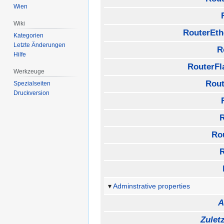
Wien
Wiki
RouterEth
Kategorien
Letzte Änderungen
R
Hilfe
RouterF
Werkzeuge
Rout
Spezialseiten
Druckversion
Ro
Adminstrative properties
A
Zulet