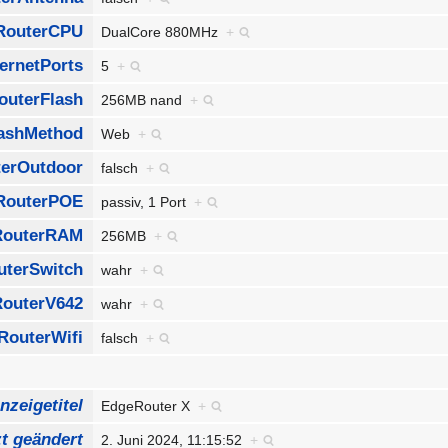
RouterCPU
DualCore 880MHz
+
ernetPorts
5
+
outerFlash
256MB nand
+
lashMethod
Web
+
erOutdoor
falsch
+
RouterPOE
passiv, 1 Port
+
RouterRAM
256MB
+
uterSwitch
wahr
+
RouterV642
wahr
+
RouterWifi
falsch
+
nzeigetitel
EdgeRouter X
+
zt geändert
2. Juni 2024, 11:15:52
+