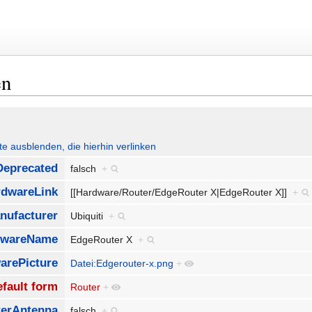
en
ute ausblenden, die hierhin verlinken
eprecated
falsch
+
rdwareLink
[[Hardware/Router/EdgeRouter X|EdgeRouter X]]
+
nufacturer
Ubiquiti
+
dwareName
EdgeRouter X
+
arePicture
Datei:Edgerouter-x.png
+
fault form
Router
+
erAntenna
falsch
+