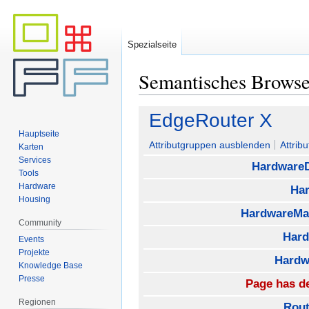
Spezialseite
Semantisches Brows
Zur
Zur
EdgeRouter X
Navigation
Suche
Hauptseite
springen
springen
Attributgruppen ausblenden
Attrib
Karten
Services
HardwareD
Tools
Hardware
Ha
Housing
HardwareMa
Community
Har
Events
Projekte
Hardw
Knowledge Base
Presse
Page has de
Regionen
Rout