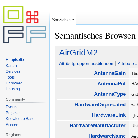
Spezialseite
Semantisches Browsen
Zur
Zur
AirGridM2
Navigation
Suche
Hauptseite
springen
springen
Attributgruppen ausblenden
Attribute 
Karten
Services
AntennaGain
16d
Tools
AntennaPol
Hardware
H/
Housing
AntennaType
Git
Community
HardwareDeprecated
wa
Events
Projekte
HardwareLink
[[H
Knowledge Base
Presse
HardwareManufacturer
Ubi
Regionen
HardwareName
Ai