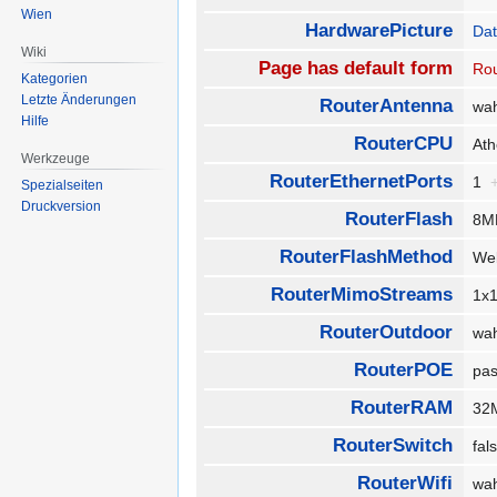
Wien
HardwarePicture
Dat
Wiki
Page has default form
Rou
Kategorien
Letzte Änderungen
RouterAntenna
wa
Hilfe
RouterCPU
At
Werkzeuge
RouterEthernetPorts
1
Spezialseiten
Druckversion
RouterFlash
8M
RouterFlashMethod
We
RouterMimoStreams
1x
RouterOutdoor
wa
RouterPOE
pa
RouterRAM
32
RouterSwitch
fa
RouterWifi
wa