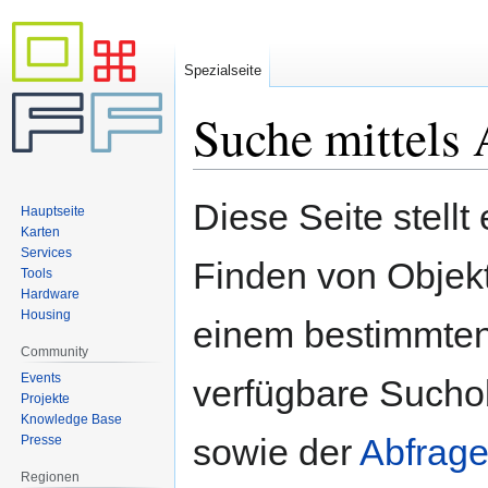
Spezialseite
Suche mittels 
Zur
Zur
Diese Seite stellt
Hauptseite
Navigation
Suche
Karten
springen
springen
Services
Finden von Objekte
Tools
Hardware
Housing
einem bestimmten
Community
Events
verfügbare Sucho
Projekte
Knowledge Base
sowie der
Abfrage
Presse
Regionen