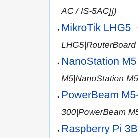
AC / IS-5AC]])
MikroTik LHG5
LHG5|RouterBoard 
NanoStation M5
M5|NanoStation M5]
PowerBeam M5
300|PowerBeam M5
Raspberry Pi 3