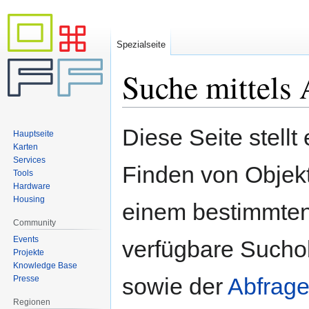
Spezialseite
Suche mittels 
Zur
Zur
Diese Seite stellt
Hauptseite
Navigation
Suche
Karten
springen
springen
Services
Finden von Objekte
Tools
Hardware
Housing
einem bestimmten
Community
Events
verfügbare Sucho
Projekte
Knowledge Base
sowie der
Abfrage
Presse
Regionen