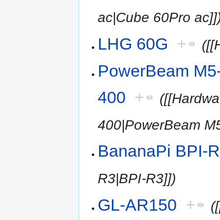
ac|Cube 60Pro ac]]
LHG 60G
+
([
PowerBeam M5
400
+
([[Hardw
400|PowerBeam M5
BananaPi BPI-
R3|BPI-R3]])
GL-AR150
+
(