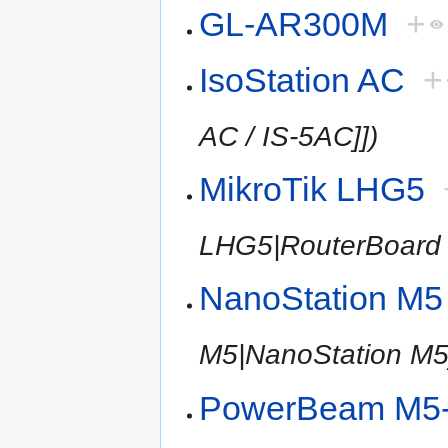
GL-AR300M
+
IsoStation AC
+
AC / IS-5AC]])
MikroTik LHG5
LHG5|RouterBoard 
NanoStation M5
M5|NanoStation M5]
PowerBeam M5