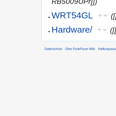
RB5009UPr]])
WRT54GL
+
(
Hardware/
+
(
Datenschutz
Über FunkFeuer Wiki
Haftungsaus