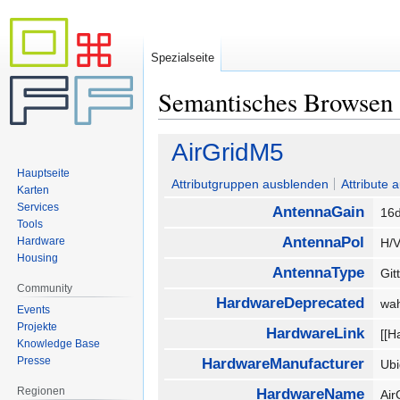
Spezialseite
Semantisches Browsen
Zur
Zur
AirGridM5
Navigation
Suche
Hauptseite
springen
springen
Attributgruppen ausblenden
Attribute 
Karten
Services
AntennaGain
16d
Tools
AntennaPol
Hardware
H/
Housing
AntennaType
Git
Community
HardwareDeprecated
wa
Events
Projekte
HardwareLink
[[H
Knowledge Base
Presse
HardwareManufacturer
Ubi
Regionen
HardwareName
Ai