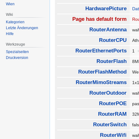
Wien
HardwarePicture
Dat
Wiki
Page has default form
Rou
Kategorien
Letzte Änderungen
RouterAntenna
wa
Hilfe
RouterCPU
At
Werkzeuge
RouterEthernetPorts
1
Spezialseiten
Druckversion
RouterFlash
8M
RouterFlashMethod
We
RouterMimoStreams
1x
RouterOutdoor
wa
RouterPOE
pa
RouterRAM
32
RouterSwitch
fa
RouterWifi
wa