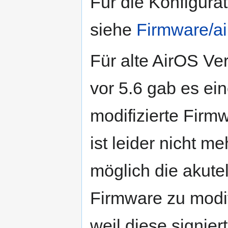
Für die Konfigurat
siehe
Firmware/a
Für alte AirOS Ve
vor 5.6 gab es ei
modifizierte Firm
ist leider nicht me
möglich die akutel
Firmware zu modif
weil diese signiert 