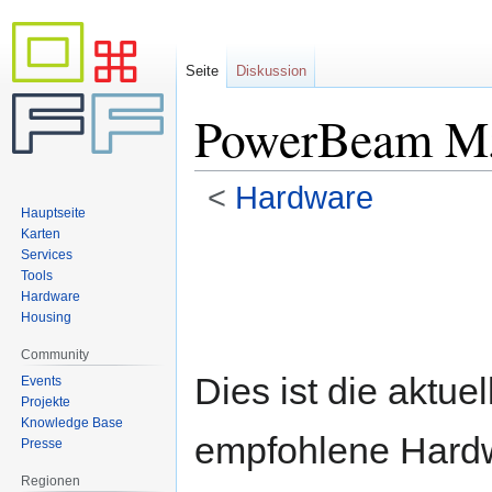
Seite
Diskussion
PowerBeam M
<
Hardware
Hauptseite
Karten
Zur
Zur
Services
Navigation
Suche
Tools
springen
springen
Hardware
Housing
Community
Dies ist die aktuel
Events
Projekte
Knowledge Base
empfohlene Hard
Presse
Regionen