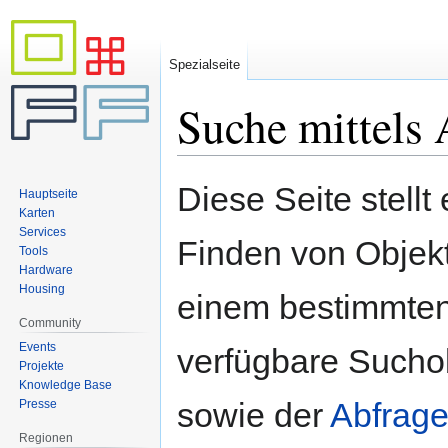
Spezialseite
Suche mittels 
Zur
Zur
Diese Seite stellt
Hauptseite
Navigation
Suche
Karten
springen
springen
Services
Finden von Objekte
Tools
Hardware
Housing
einem bestimmten
Community
Events
verfügbare Sucho
Projekte
Knowledge Base
sowie der
Abfrage
Presse
Regionen