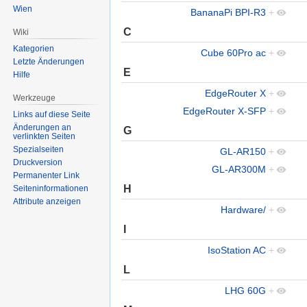
Wien
BananaPi BPI-R3
+
C
Wiki
Kategorien
Cube 60Pro ac
+
Letzte Änderungen
E
Hilfe
EdgeRouter X
+
Werkzeuge
EdgeRouter X-SFP
+
Links auf diese Seite
Änderungen an
G
verlinkten Seiten
Spezialseiten
GL-AR150
+
Druckversion
GL-AR300M
+
Permanenter Link
H
Seiten­informationen
Attribute anzeigen
Hardware/
+
I
IsoStation AC
+
L
LHG 60G
+