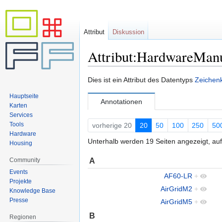
Attribut
Diskussion
Attribut:HardwareManu
Zur
Zur
Dies ist ein Attribut des Datentyps
Zeichenk
Navigation
Suche
Hauptseite
springen
springen
Annotationen
Karten
Services
Tools
vorherige 20
20
50
100
250
50
Hardware
Unterhalb werden 19 Seiten angezeigt, auf
Housing
A
Community
Events
AF60-LR
+
Projekte
AirGridM2
+
Knowledge Base
Presse
AirGridM5
+
B
Regionen