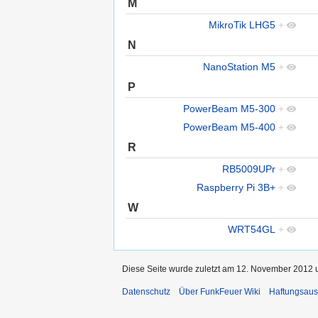
M
MikroTik LHG5
+
N
NanoStation M5
+
P
PowerBeam M5-300
+
PowerBeam M5-400
+
R
RB5009UPr
+
Raspberry Pi 3B+
+
W
WRT54GL
+
Diese Seite wurde zuletzt am 12. November 2012 u
Datenschutz
Über FunkFeuer Wiki
Haftungsaus