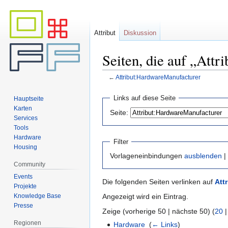
Attribut
Diskussion
Seiten, die auf „Att
←
Attribut:HardwareManufacturer
Zur
Zur
Links auf diese Seite
Hauptseite
Navigation
Suche
Karten
Seite:
springen
springen
Services
Tools
Hardware
Filter
Housing
Vorlageneinbindungen
ausblenden
|
Community
Events
Die folgenden Seiten verlinken auf
Att
Projekte
Knowledge Base
Angezeigt wird ein Eintrag.
Presse
Zeige (vorherige 50 | nächste 50) (
20
Regionen
Hardware
‎
(
← Links
)