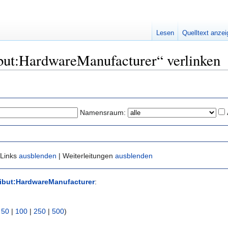
Lesen
Quelltext anze
ribut:HardwareManufacturer“ verlinken
Namensraum:
 Links
ausblenden
| Weiterleitungen
ausblenden
ribut:HardwareManufacturer
:
|
50
|
100
|
250
|
500
)