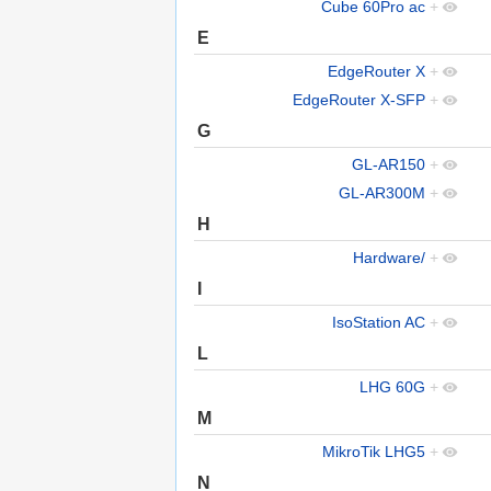
Cube 60Pro ac
+
E
EdgeRouter X
+
EdgeRouter X-SFP
+
G
GL-AR150
+
GL-AR300M
+
H
Hardware/
+
I
IsoStation AC
+
L
LHG 60G
+
M
MikroTik LHG5
+
N