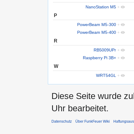
NanoStation M5
+
P
PowerBeam M5-300
+
PowerBeam M5-400
+
R
RB5009UPr
+
Raspberry Pi 3B+
+
W
WRT54GL
+
Diese Seite wurde z
Uhr bearbeitet.
Datenschutz
Über FunkFeuer Wiki
Haftungsaus