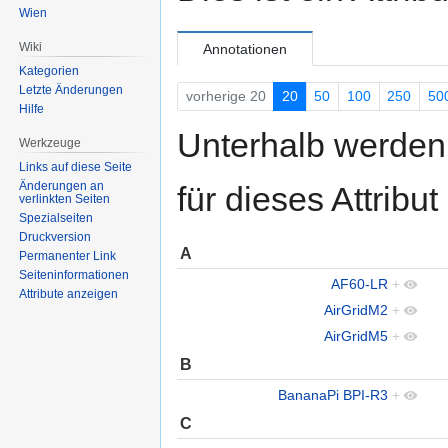
Wien
springen
springen
Wiki
Annotationen
Kategorien
Letzte Änderungen
vorherige 20
20
50
100
250
50
Hilfe
Unterhalb werden 
Werkzeuge
Links auf diese Seite
Änderungen an
für dieses Attribu
verlinkten Seiten
Spezialseiten
Druckversion
A
Permanenter Link
Seiten­informationen
AF60-LR
+
Attribute anzeigen
AirGridM2
+
AirGridM5
+
B
BananaPi BPI-R3
+
C