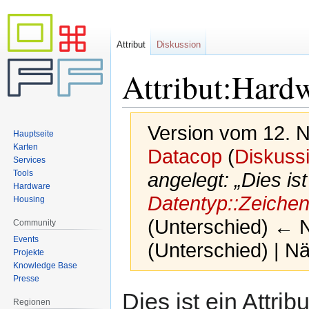
Attribut
Diskussion
Attribut:Har
Version vom 12. 
Hauptseite
Karten
Datacop
(
Diskuss
Services
Tools
angelegt: „Dies is
Hardware
Datentyp::Zeichen
Housing
(Unterschied) ← Nä
Community
Events
(Unterschied) | N
Projekte
Knowledge Base
Presse
Zur
Zur
Dies ist ein Attri
Regionen
Navigation
Suche