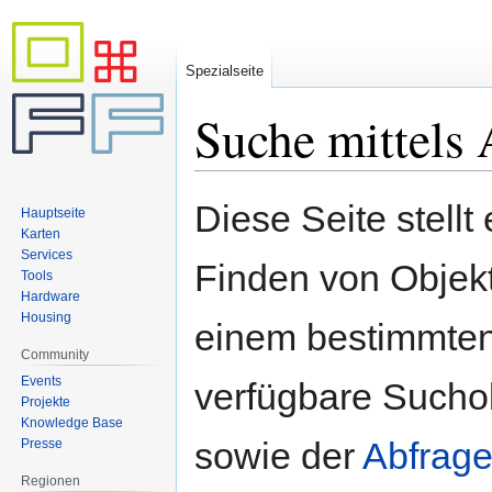
Spezialseite
Suche mittels 
Zur
Zur
Diese Seite stellt
Hauptseite
Navigation
Suche
Karten
springen
springen
Services
Finden von Objekte
Tools
Hardware
Housing
einem bestimmten
Community
Events
verfügbare Sucho
Projekte
Knowledge Base
sowie der
Abfrage
Presse
Regionen