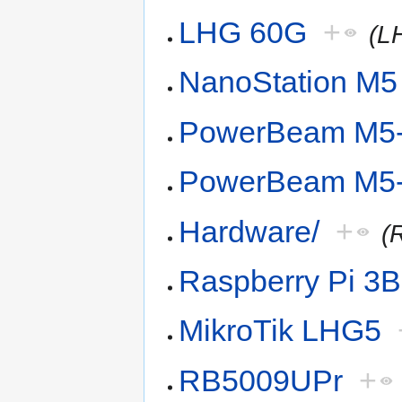
LHG 60G
+
(L
NanoStation M5
PowerBeam M5
PowerBeam M5
Hardware/
+
(
Raspberry Pi 3
MikroTik LHG5
RB5009UPr
+