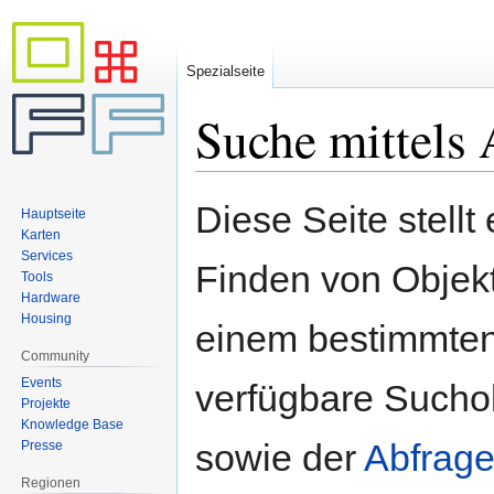
Spezialseite
Suche mittels 
Zur
Zur
Diese Seite stellt
Hauptseite
Navigation
Suche
Karten
springen
springen
Services
Finden von Objekte
Tools
Hardware
Housing
einem bestimmten
Community
Events
verfügbare Sucho
Projekte
Knowledge Base
sowie der
Abfrage
Presse
Regionen