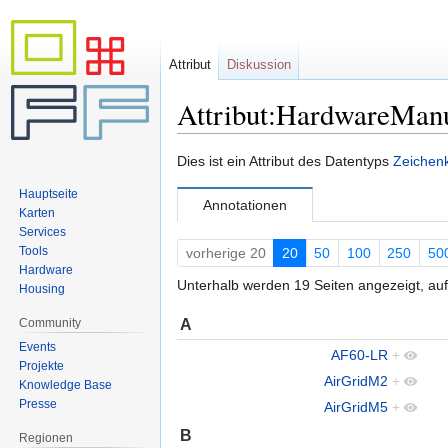
Attribut
Diskussion
Attribut:HardwareManu
Zur
Zur
Dies ist ein Attribut des Datentyps
Zeichenk
Navigation
Suche
Hauptseite
springen
springen
Annotationen
Karten
Services
Tools
vorherige 20
20
50
100
250
50
Hardware
Unterhalb werden 19 Seiten angezeigt, auf
Housing
A
Community
Events
AF60-LR
+
Projekte
AirGridM2
+
Knowledge Base
Presse
AirGridM5
+
B
Regionen