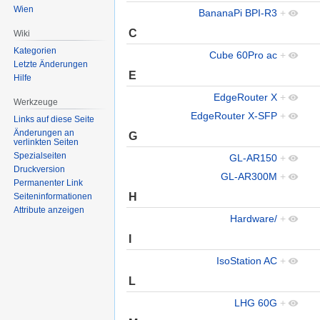
Wien
BananaPi BPI-R3
+
C
Wiki
Kategorien
Cube 60Pro ac
+
Letzte Änderungen
E
Hilfe
EdgeRouter X
+
Werkzeuge
EdgeRouter X-SFP
+
Links auf diese Seite
Änderungen an
G
verlinkten Seiten
Spezialseiten
GL-AR150
+
Druckversion
GL-AR300M
+
Permanenter Link
H
Seiten­informationen
Attribute anzeigen
Hardware/
+
I
IsoStation AC
+
L
LHG 60G
+