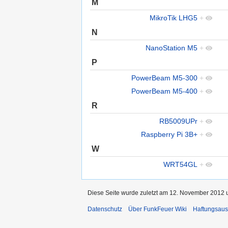
M
MikroTik LHG5
+
N
NanoStation M5
+
P
PowerBeam M5-300
+
PowerBeam M5-400
+
R
RB5009UPr
+
Raspberry Pi 3B+
+
W
WRT54GL
+
Diese Seite wurde zuletzt am 12. November 2012 u
Datenschutz
Über FunkFeuer Wiki
Haftungsaus