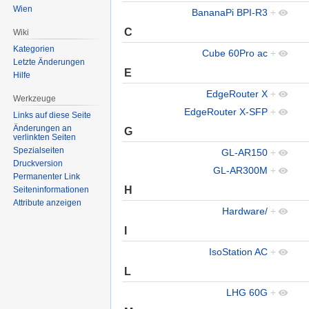
Wien
BananaPi BPI-R3
+
C
Wiki
Kategorien
Cube 60Pro ac
+
Letzte Änderungen
E
Hilfe
EdgeRouter X
+
Werkzeuge
EdgeRouter X-SFP
+
Links auf diese Seite
Änderungen an
G
verlinkten Seiten
Spezialseiten
GL-AR150
+
Druckversion
GL-AR300M
+
Permanenter Link
H
Seiten­informationen
Attribute anzeigen
Hardware/
+
I
IsoStation AC
+
L
LHG 60G
+