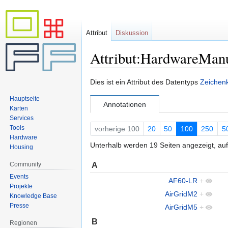
Attribut
Diskussion
Attribut:HardwareManu
Zur
Zur
Dies ist ein Attribut des Datentyps
Zeichenk
Navigation
Suche
Hauptseite
springen
springen
Annotationen
Karten
Services
Tools
vorherige 100
20
50
100
250
5
Hardware
Unterhalb werden 19 Seiten angezeigt, auf
Housing
A
Community
Events
AF60-LR
+
Projekte
AirGridM2
+
Knowledge Base
Presse
AirGridM5
+
B
Regionen