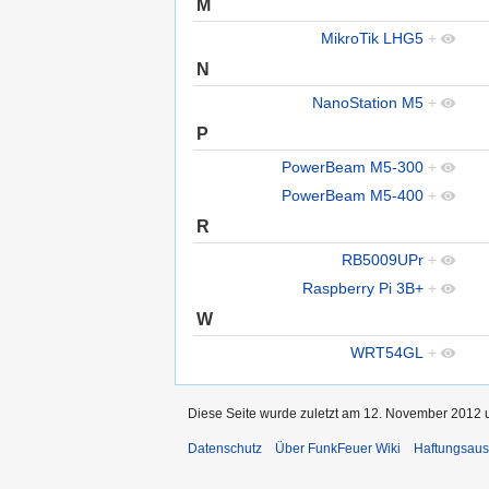
M
MikroTik LHG5
+
N
NanoStation M5
+
P
PowerBeam M5-300
+
PowerBeam M5-400
+
R
RB5009UPr
+
Raspberry Pi 3B+
+
W
WRT54GL
+
Diese Seite wurde zuletzt am 12. November 2012 u
Datenschutz
Über FunkFeuer Wiki
Haftungsaus