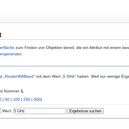
t
erfläche
zum Finden von Objekten bereit, die ein Attribut mit einem b
engenerator
.
t „
RouterWifiBand
“ mit dem Wert „5 GHz“ haben. Weil nur wenige Er
mit Nummer
1.
0
|
50
|
100
|
250
|
500
)
Wert: