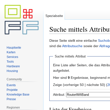
Spezialseite
Suche mittels Attribu
Zur
Zur
Diese Seite stellt eine einfache
Suchob
Navigation
Suche
sind die
Attributsuche
sowie der
Abfrag
Hauptseite
springen
springen
Karten
Suche mittels Attribut
Services
Tools
Eine Liste aller Seiten, die das Attribu
Hardware
aufgelistet.
Housing
Hier sind
9
Ergebnisse, beginnend 
Community
Zeige (vorherige 50 | nächste 50) (
2
Events
Projekte
Attribut:
Knowledge Base
Presse
Regionen
Liste der Ergebnisse