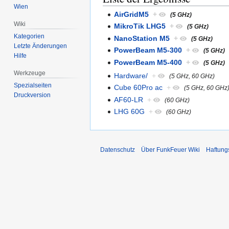
Wien
AirGridM5
+
(5 GHz)
Wiki
MikroTik LHG5
+
(5 GHz)
Kategorien
NanoStation M5
+
(5 GHz)
Letzte Änderungen
PowerBeam M5-300
+
(5 GHz)
Hilfe
PowerBeam M5-400
+
(5 GHz)
Werkzeuge
Hardware/
+
(5 GHz, 60 GHz)
Spezialseiten
Cube 60Pro ac
+
(5 GHz, 60 GHz
Druckversion
AF60-LR
+
(60 GHz)
LHG 60G
+
(60 GHz)
Datenschutz
Über FunkFeuer Wiki
Haftung