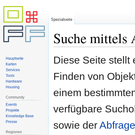
Spezialseite
Suche mittels 
Zur
Zur
Diese Seite stellt
Hauptseite
Navigation
Suche
Karten
springen
springen
Services
Finden von Objekte
Tools
Hardware
Housing
einem bestimmten
Community
Events
verfügbare Sucho
Projekte
Knowledge Base
sowie der
Abfrage
Presse
Regionen