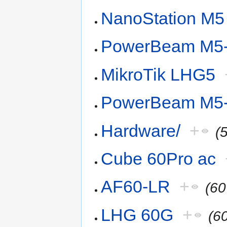
NanoStation M5
PowerBeam M5
MikroTik LHG5
PowerBeam M5
Hardware/
+
(
Cube 60Pro ac
AF60-LR
+
(6
LHG 60G
+
(6