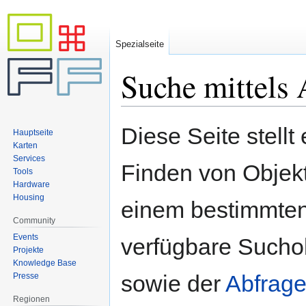
Spezialseite
Suche mittels 
Zur
Zur
Diese Seite stellt
Hauptseite
Navigation
Suche
Karten
springen
springen
Services
Finden von Objekte
Tools
Hardware
Housing
einem bestimmten
Community
Events
verfügbare Sucho
Projekte
Knowledge Base
sowie der
Abfrage
Presse
Regionen