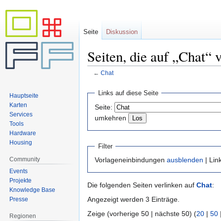
Seite
Diskussion
Seiten, die auf „Chat“ 
←
Chat
Zur
Zur
Links auf diese Seite
Hauptseite
Navigation
Suche
Karten
Seite:
springen
springen
Services
umkehren
Tools
Hardware
Housing
Filter
Community
Vorlageneinbindungen
ausblenden
| Lin
Events
Projekte
Die folgenden Seiten verlinken auf
Chat
:
Knowledge Base
Angezeigt werden 3 Einträge.
Presse
Zeige (vorherige 50 | nächste 50) (
20
|
50
Regionen