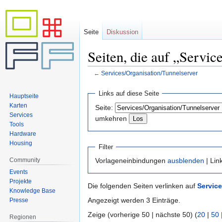
Seite
Diskussion
Seiten, die auf „Servic
←
Services/Organisation/Tunnelserver
Zur
Zur
Links auf diese Seite
Hauptseite
Navigation
Suche
Karten
Seite:
springen
springen
Services
umkehren
Tools
Hardware
Housing
Filter
Community
Vorlageneinbindungen
ausblenden
| Lin
Events
Projekte
Die folgenden Seiten verlinken auf
Servic
Knowledge Base
Angezeigt werden 3 Einträge.
Presse
Zeige (vorherige 50 | nächste 50) (
20
|
50
Regionen