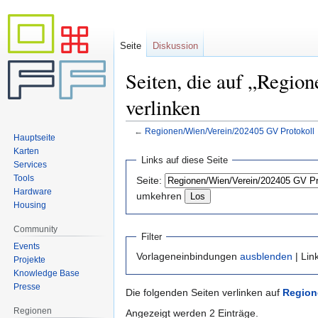
Seite
Diskussion
Seiten, die auf „Regio
verlinken
←
Regionen/Wien/Verein/202405 GV Protokoll
Hauptseite
Karten
Zur
Zur
Links auf diese Seite
Services
Navigation
Suche
Tools
Seite:
springen
springen
Hardware
umkehren
Housing
Community
Filter
Events
Vorlageneinbindungen
ausblenden
| Lin
Projekte
Knowledge Base
Presse
Die folgenden Seiten verlinken auf
Region
Regionen
Angezeigt werden 2 Einträge.