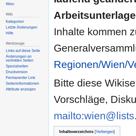
Wien
Arbeitsunterlage
Wiki
Kategorien
Letzte Änderungen
Inhalte kommen z
Hilfe
Werkzeuge
Generalversammlun
Links auf diese Seite
Änderungen an
verlinkten Seiten
Regionen/Wien/V
Spezialseiten
Druckversion
Permanenter Link
Bitte diese Wikise
Seiten­informationen
Attribute anzeigen
Vorschläge, Disku
mailto:wien@lists.
Inhaltsverzeichnis