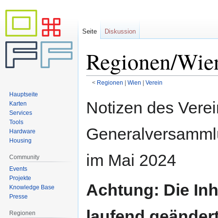
Seite
Diskussion
Regionen/Wie
<
Regionen
‎ |
Wien
‎ |
Verein
Hauptseite
Zur
Zur
Notizen des Verei
Karten
Navigation
Suche
Services
springen
springen
Tools
Generalversamml
Hardware
Housing
im Mai 2024
Community
Events
Projekte
Achtung: Die Inh
Knowledge Base
Presse
laufend geändert
Regionen