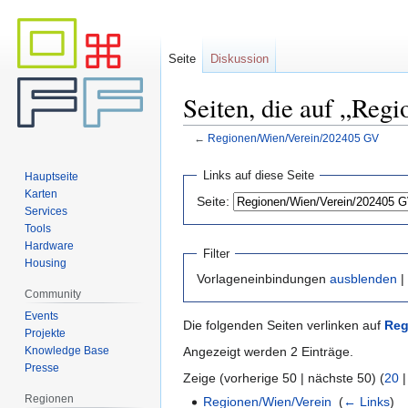
Seite
Diskussion
Seiten, die auf „Reg
←
Regionen/Wien/Verein/202405 GV
Zur
Zur
Links auf diese Seite
Hauptseite
Navigation
Suche
Karten
Seite:
springen
springen
Services
Tools
Hardware
Filter
Housing
Vorlageneinbindungen
ausblenden
|
Community
Events
Die folgenden Seiten verlinken auf
Reg
Projekte
Knowledge Base
Angezeigt werden 2 Einträge.
Presse
Zeige (vorherige 50 | nächste 50) (
20
Regionen
Regionen/Wien/Verein
‎
(
← Links
)