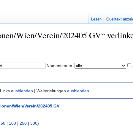
Lesen
Quelltext anze
ionen/Wien/Verein/202405 GV“ verlink
Namensraum:
 Links
ausblenden
| Weiterleitungen
ausblenden
ionen/Wien/Verein/202405 GV
:
|
50
|
100
|
250
|
500
)