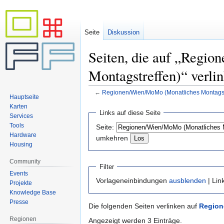
Seite
Diskussion
Seiten, die auf „Regi
Montagstreffen)“ verli
←
Regionen/Wien/MoMo (Monatliches Montagst
Hauptseite
Karten
Zur
Zur
Links auf diese Seite
Services
Navigation
Suche
Tools
Seite:
springen
springen
Hardware
umkehren
Housing
Community
Filter
Events
Vorlageneinbindungen
ausblenden
| Lin
Projekte
Knowledge Base
Presse
Die folgenden Seiten verlinken auf
Region
Regionen
Angezeigt werden 3 Einträge.