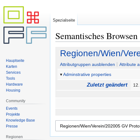
Spezialseite
Semantisches Browsen
Zur
Zur
Regionen/Wien/Vere
Navigation
Suche
Hauptseite
springen
springen
Attributgruppen ausblenden
Attribute 
Karten
Services
Adminstrative properties
Tools
Zuletzt geändert
Hardware
12.
Housing
Community
Events
Projekte
Knowledge Base
Presse
Regionen