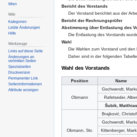
Wien
Bericht des Vorstands
Der Vorstand berichtet aus der Arbei
Wiki
Bericht der Rechnungsprüfer
Kategorien
Abstimmung über Entlastung des V
Letzte Änderungen
Hilfe
Die Entlastung des Vorstands wu
Wahl
Werkzeuge
Die Wahlen zum Vorstand und den 
Links auf diese Seite
Daher sind in der folgenden Tabel
Änderungen an
verlinkten Seiten
Spezialseiten
Wahl des Vorstands
Druckversion
Permanenter Link
Position
Name
Seiten­informationen
Gschwendt, Mark
Attribute anzeigen
Obmann
Rafetseder, Alber
Šubik, Matthia
Brajković, Christof
Gschwendt, Mark
Obmann, Stv.
Kittenberger, Mar