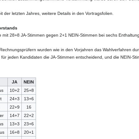
t der letzten Jahres, weitere Details in den Vortragsfolien.
orstands
rde mit 28+8 JA-Stimmen gegen 2+1 NEIN-Stimmen bei sechs Enthalt
Rechnungsprüfern wurden wie in den Vorjahren das Wahlverfahren du
le für jeden Kandidaten die JA-Stimmen entscheidend, und die NEIN-St
JA
NEIN
us
10+2
25+8
t
24+3
13+6
s
22+9
16
er
14+7
22+2
us
13+3
23+6
kus
16+8
20+1