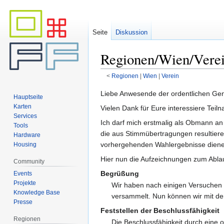
Seite
Diskussion
Regionen/Wien/Verei
<
Regionen
‎ |
Wien
‎ |
Verein
Zur
Zur
Liebe Anwesende der ordentlichen Gen
Hauptseite
Navigation
Suche
Karten
Vielen Dank für Eure interessiere Tei
springen
springen
Services
Ich darf mich erstmalig als Obmann an
Tools
die aus Stimmübertragungen resultieren,
Hardware
vorhergehenden Wahlergebnisse diene
Housing
Hier nun die Aufzeichnungen zum Abla
Community
Begrüßung
Events
Projekte
Wir haben nach einigen Versuchen m
Knowledge Base
versammelt. Nun können wir mit de
Presse
Feststellen der Beschlussfähigkeit
Regionen
Die Beschlussfähigkeit durch ein