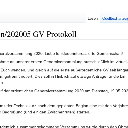
Lesen
Quelltext anze
n/202005 GV Protokoll
eralversammlung 2020, Liebe funkfeuerinteressierte Gemeinschaft!
lnahme an unserer ersten Generalversammlung ausschließlich im virtue
 Euch wenden, und gleich auf die erste außerordentliche GV seit länge
 getrennt notiert. Dies soll in Hinblick auf etwaige Anträge für die Li
n.
uf der ordentlichen Generalversammlung 2020 am Dienstag, 19.05.20
it der Technik kurz nach dem geplanten Beginn eine mit den Vorjahren
r Begrüßung (und einigen Zwischenrufen) starten.
e ordentlich zusammengekommene Versammlung wurde durch den Obmann