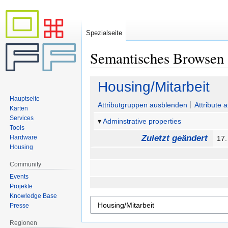
Spezialseite
Semantisches Browsen
Zur
Zur
Housing/Mitarbeit
Navigation
Suche
Hauptseite
springen
springen
Attributgruppen ausblenden
Attribute 
Karten
Services
Adminstrative properties
Tools
Zuletzt geändert
Hardware
17.
Housing
Community
Events
Projekte
Knowledge Base
Presse
Regionen