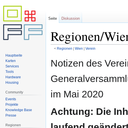
Seite
Diskussion
Regionen/Wie
<
Regionen
‎ |
Wien
‎ |
Verein
Hauptseite
Zur
Zur
Notizen des Verei
Karten
Navigation
Suche
Services
springen
springen
Tools
Generalversamml
Hardware
Housing
im Mai 2020
Community
Events
Projekte
Achtung: Die Inh
Knowledge Base
Presse
laufend geändert
Regionen