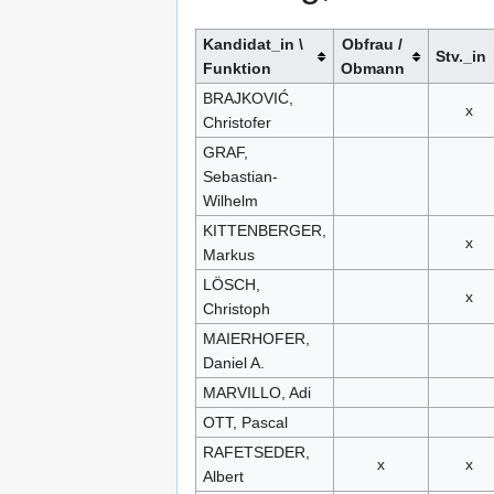
Kandidat_in \
Obfrau /
Stv._in
Funktion
Obmann
BRAJKOVIĆ,
x
Christofer
GRAF,
Sebastian-
Wilhelm
KITTENBERGER,
x
Markus
LÖSCH,
x
Christoph
MAIERHOFER,
Daniel A.
MARVILLO, Adi
OTT, Pascal
RAFETSEDER,
x
x
Albert