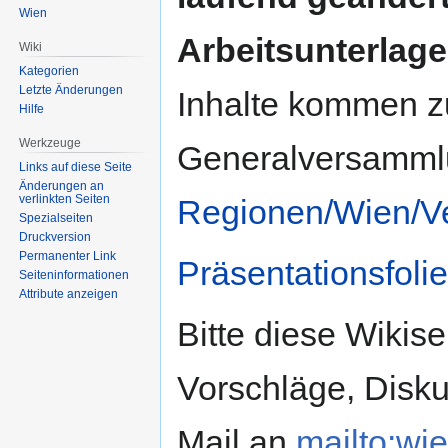
Wien
Arbeitsunterlage
Wiki
Kategorien
Letzte Änderungen
Inhalte kommen z
Hilfe
Werkzeuge
Generalversammlun
Links auf diese Seite
Änderungen an
verlinkten Seiten
Regionen/Wien/V
Spezialseiten
Druckversion
Permanenter Link
Präsentationsfoli
Seiten­informationen
Attribute anzeigen
Bitte diese Wikise
Vorschläge, Disku
Mail an
mailto:wie