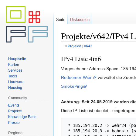
Seite
Diskussion
Projekte/v642/IPv4 L
<
Projekte
‎ |
v642
Zur
Zur
IPv4 Liste 4in6
Hauptseite
Navigation
Suche
Karten
Vorgesehener Address-Space: 185.194
springen
springen
Services
Tools
Redeemer-Wien
verwaltet die Zuor
Hardware
SmokePing
Housing
Community
Achtung: Seit 24.05.2019 werden di
Events
Diese IP-Liste ist obsolet - eingetrag
Projekte
Knowledge Base
Presse
 * 185.194.20.2 -> wehr24 (pocki)

 * 185.194.20.3 -> bahnstr (stefan)

Regionen