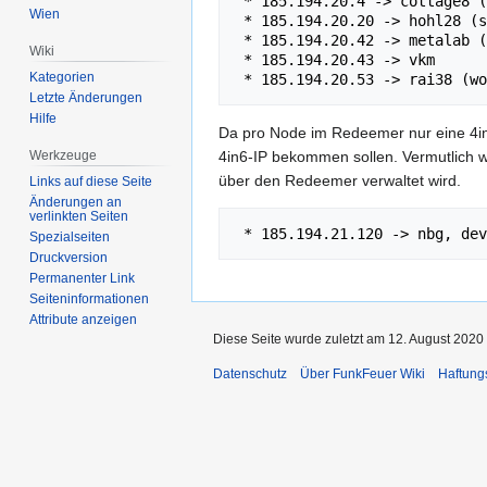
 * 185.194.20.4 -> cottage8 (stefan)

Wien
 * 185.194.20.20 -> hohl28 (stefan)

 * 185.194.20.42 -> metalab (clemens)

Wiki
 * 185.194.20.43 -> vkm

Kategorien
Letzte Änderungen
Hilfe
Da pro Node im Redeemer nur eine 4in6
Werkzeuge
4in6-IP bekommen sollen. Vermutlich w
über den Redeemer verwaltet wird.
Links auf diese Seite
Änderungen an
verlinkten Seiten
Spezialseiten
Druckversion
Permanenter Link
Seiten­informationen
Attribute anzeigen
Diese Seite wurde zuletzt am 12. August 2020
Datenschutz
Über FunkFeuer Wiki
Haftung