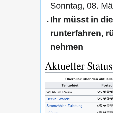
Sonntag, 08. Mä
Ihr müsst in di
runterfahren, r
nehmen
Aktueller Status
Überblick über den aktuelle
Teilgebiet
Fortsch
WLAN im Raum
5/5 💖💖
Decke, Wände
5/5 💖💖
Stromzähler, Zuleitung
4/5 💔💛
Lüftung
4/5 💔💛