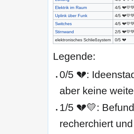
Elektrik im Raum
4/5 💔💛
Uplink über Funk
4/5 💔💛
Switches
4/5 💔💛
Stirnwand
2/5 💔💛
elektronisches Schließsystem
0/5 💔
Legende:
0/5 💔: Ideenst
aber keine weite
1/5 💔💛: Befund
recherchiert und