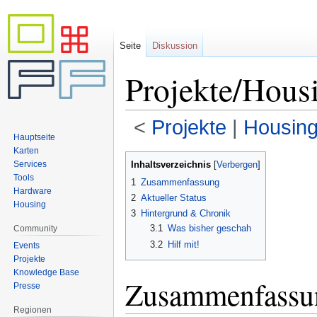
Seite
Diskussion
Projekte/Hou
<
Projekte
‎ |
Housin
Hauptseite
Karten
Zur
Zur
Inhaltsverzeichnis
Services
Navigation
Suche
Tools
1
Zusammenfassung
springen
springen
Hardware
2
Aktueller Status
Housing
3
Hintergrund & Chronik
3.1
Was bisher geschah
Community
3.2
Hilf mit!
Events
Projekte
Knowledge Base
Zusammenfassu
Presse
Regionen