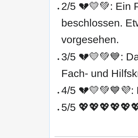
2/5 💔💛💚: Ein 
beschlossen. Etw
vorgesehen.
3/5 💔💛💚💙: Da
Fach- und Hilfskr
4/5 💔💛💚💙💜: 
5/5 💖💖💖💖💖💖: