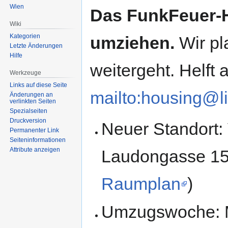
Wien
Das FunkFeuer-H
Wiki
Kategorien
umziehen.
Wir pl
Letzte Änderungen
Hilfe
weitergeht. Helft a
Werkzeuge
Links auf diese Seite
mailto:housing@li
Änderungen an
verlinkten Seiten
Spezialseiten
Druckversion
Neuer Standort
Permanenter Link
Seiten­informationen
Attribute anzeigen
Laudongasse 15
Raumplan
)
Umzugswoche: M